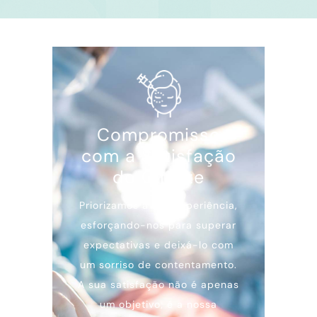
Compromisso
com a Satisfação
do Cliente
Priorizamos a sua experiência,
esforçando-nos para superar
expectativas e deixá-lo com
um sorriso de contentamento.
A sua satisfação não é apenas
um objetivo; é a nossa