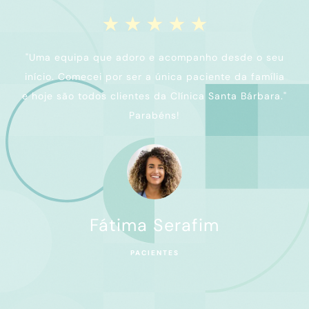
☆
☆
☆
☆
☆
"Uma equipa que adoro e acompanho desde o seu
início. Comecei por ser a única paciente da família
e hoje são todos clientes da Clínica Santa Bárbara."
Parabéns!
Fátima Serafim
PACIENTES